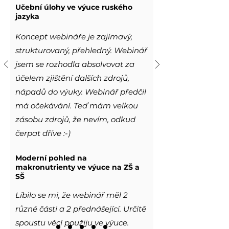
Učební úlohy ve výuce ruského
jazyka
Koncept webináře je zajímavý,
strukturovaný, přehledný. Webinář
jsem se rozhodla absolvovat za
účelem zjištění dalších zdrojů,
nápadů do výuky. Webinář předčil
má očekávání. Teď mám velkou
zásobu zdrojů, že nevím, odkud
čerpat dříve :-)
Moderní pohled na
makronutrienty ve výuce na ZŠ a
SŠ
Líbilo se mi, že webinář měl 2
různé části a 2 přednášející. Určitě
spoustu věcí použiju ve výuce.